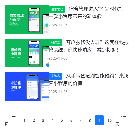
宿舍管理进入“指尖时代”：
宿舍管理
一款小程序带来的新体验
2025-11-05
客户报修没人理？这套在线报
报修云
修系统让你快速响应、减少投诉！
2025-11-05
从手写登记到智能预约：来访
来访客
客小程序的价值
2025-11-05
上一
下一
1
2
3
4
5
6
7
8
9
10
页
页